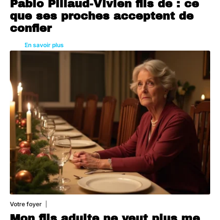
Pablo Pillaud-Vivien fils de : ce
que ses proches acceptent de
confier
En savoir plus
Votre foyer
3 août 2026
Mon fils adulte ne veut plus me