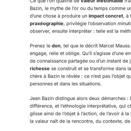
Ce que l’on qualifie de
valeur inestimable
n’a
Bazin, le mythe de l’or ou du temps comme uni
d’une chose à produire un
impact concret
, à
praxéographie
, privilégie l’observation minu
observer, ensuite interpréter : telle est la mé
Prenez le
don
, tel que le décrit Marcel Mauss.
engage, relie et oblige. Qu’il s’agisse d’une
de connaissance partagée ou d’un instant de j
richesse
se construit et se transforme dans la 
chère à Bazin le révèle : ce n’est pas l’objet q
personnes et dans les situations.
Jean Bazin distingue alors deux démarches : l’
différence, et l’ethnologie interprétative, qui c
glisse ainsi de l’objet à l’action, de l’avoir à
la valeur naît de la rencontre, du contexte, d