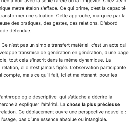
 rien à voir avec la seule rareté ou la longévité. Chez Jean
que mètre étalon s’efface. Ce qui prime, c’est la capacité
 transformer une situation. Cette approche, marquée par la
tieuse des pratiques, des gestes, des relations. D’abord
thode défendue.
 Ce n’est pas un simple transfert matériel, c’est un acte qui
 enveloppe transmise de génération en génération, d’une page
oie, tout cela s’inscrit dans la même dynamique. La
relation, elle n’est jamais figée. L’observation participante
ui compte, mais ce qu’il fait, ici et maintenant, pour les
anthropologie descriptive, qui s’attache à décrire la
herche à expliquer l’altérité. La
chose la plus précieuse
 la relation. Ce déplacement ouvre une perspective nouvelle :
e l’usage, pas d’une essence absolue ou intangible.